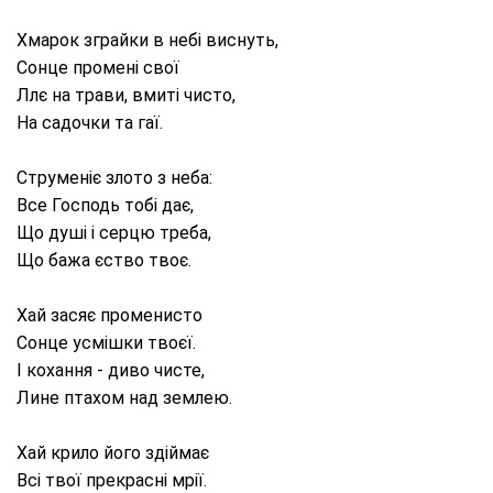
Хмарок зграйки в небі виснуть,
Сонце промені свої
Ллє на трави, вмиті чисто,
На садочки та гаї.
Струменіє злото з неба:
Все Господь тобі дає,
Що душі і серцю треба,
Що бажа єство твоє.
Хай засяє променисто
Сонце усмішки твоєї.
І кохання - диво чисте,
Лине птахом над землею.
Хай крило його здіймає
Всі твої прекрасні мрії.