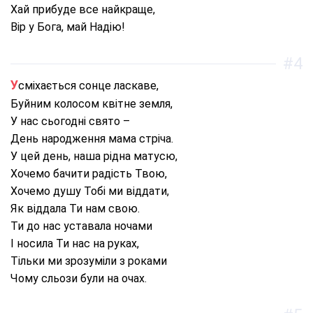
Хай прибуде все найкраще,
Вір у Бога, май Надію!
#4
Усміхається сонце ласкаве,
Буйним колосом квітне земля,
У нас сьогодні свято –
День народження мама стріча.
У цей день, наша рідна матусю,
Хочемо бачити радість Твою,
Хочемо душу Тобі ми віддати,
Як віддала Ти нам свою.
Ти до нас уставала ночами
І носила Ти нас на руках,
Тільки ми зрозуміли з роками
Чому сльози були на очах.