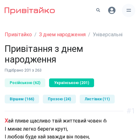
Привітайко
З днем народження
Універсальні
Привітання з днем
народження
Підібрано 201 з 263
Російською (62)
Українською (201)
Віршем (166)
Прозою (24)
Листівки (11)
#1
Хай пливе щасливо твій життєвий човен ⛵
І минає легко береги круті,
І любові буде хай завжди він повен,