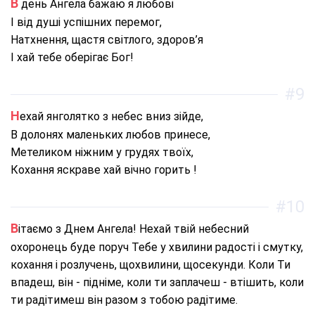
В день Ангела бажаю я любові
І від душі успішних перемог,
Натхнення, щастя світлого, здоров’я
І хай тебе оберігає Бог!
#9
Нехай янголятко з небес вниз зійде,
В долонях маленьких любов принесе,
Метеликом ніжним у грудях твоїх,
Кохання яскраве хай вічно горить !
#10
Вітаємо з Днем Ангела! Нехай твій небесний
охоронець буде поруч Тебе у хвилини радості і смутку,
кохання і розлучень, щохвилини, щосекунди. Коли Ти
впадеш, він - підніме, коли ти заплачеш - втішить, коли
ти радітимеш він разом з тобою радітиме.