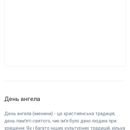
День ангела
День ангела (іменини) - це християнська традиція,
день пам'яті святого, чиє ім'я було дано людині при
хрещенні. Як і багато інших культурних традицій, кілька