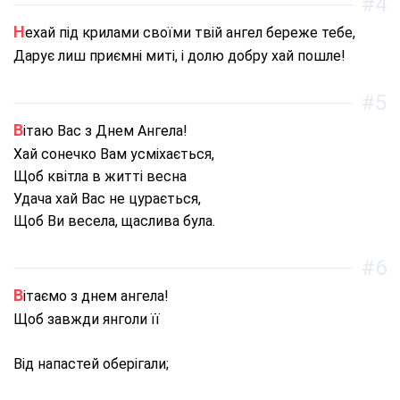
#4
Нехай під крилами своїми твій ангел береже тебе,
Дарує лиш приємні миті, і долю добру хай пошле!
#5
Вітаю Вас з Днем Ангела!
Хай сонечко Вам усміхається,
Щоб квітла в житті весна
Удача хай Вас не цурається,
Щоб Ви весела, щаслива була.
#6
Вітаємо з днем ангела!
Щоб завжди янголи її
Від напастей оберігали;