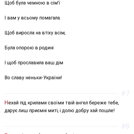
Щоб була чемною в сім'ї
І вам у всьому помагала.
Щоб виросла на втіху всім,
Була опорою в родині
І щоб прославила ваш дім
Во славу неньки-України!
#7
Нехай під крилами своїми твій ангел береже тебе,
дарує лиш приємні миті, і долю добру хай пошле!
#8