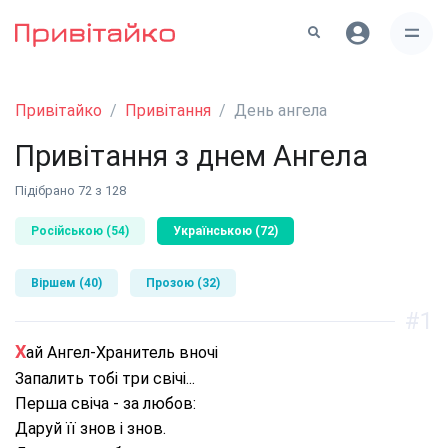
Привітайко
Привітання
День ангела
Привітання з днем Ангела
Підібрано 72 з 128
Російською (54)
Українською (72)
Віршем (40)
Прозою (32)
#1
Хай Ангел-Хранитель вночі
Запалить тобі три свічі...
Перша свіча - за любов:
Даруй її знов і знов.