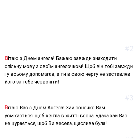
#2
Вітаю з Днем ангела! Бажаю завжди знаходити
спільну мову з своїм ангелочком! Щоб він тобі завжди
і у всьому допомагав, а ти в свою чергу не заставляв
його за тебе червоніти!
#3
Вітаю Вас з Днем Ангела! Хай сонечко Вам
усміхається, щоб квітла в житті весна, удача хай Вас
не цурається, щоб Ви весела, щаслива була!