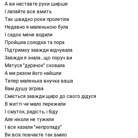
А ви наставте руки ширше
І лапайте все вмить
Так швидко роки пролетіли
Недавно я маленькою була
І садок мене водили
Пройшла солодка та пора
Підтримку завжди відчувала
Завжди я знала , що поруч ви
Матуся "дурачок" сховала
А ми разом його найшли
Тепер маленька внучка ваша
Вам душу зігріва
Сміється завжди щиро до свого дідуся
В житті чи мало пережили
І смуток, радість, і біду
Але ніколи не тужили
І все казали "непропаду"
Ви всіх повчаєте так вміло