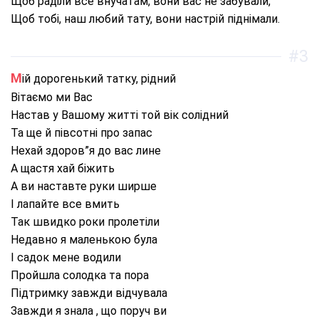
Щоб раділи все внучатам, вони вас не забували,
Щоб тобі, наш любий тату, вони настрій піднімали.
#3
Мій дорогенький татку, рідний
Вітаємо ми Вас
Настав у Вашому житті той вік солідний
Та ще й півсотні про запас
Нехай здоров”я до вас лине
А щастя хай біжить
А ви наставте руки ширше
І лапайте все вмить
Так швидко роки пролетіли
Недавно я маленькою була
І садок мене водили
Пройшла солодка та пора
Підтримку завжди відчувала
Завжди я знала , що поруч ви