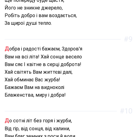
Ще попереду буде щастя,
Його не зникне джерело,
Робіть добро і вам воздається,
За щирої душі тепло.
#9
Добра і радості бажаєм, Здоров'я
Вам на всі літа! Хай сонце весело
Вам сяє І квітне в серці доброта!
Хай світять Вам життєві далі,
Хай обминає Вас журба!
Бажаєм Вам на видноколі
Блаженства, миру і добра!
#10
До сотні літ без горя і журби,
Від гір, від сонця, від калини,
Вам благ земних з роси й води,