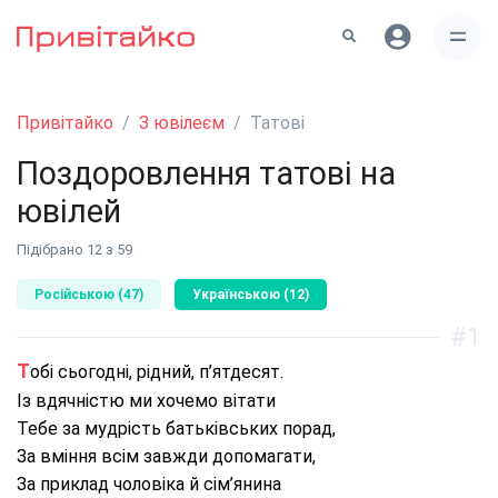
Привітайко
З ювілеєм
Татові
Поздоровлення татові на
ювілей
Підібрано 12 з 59
Російською (47)
Українською (12)
#1
Тобі сьогодні, рідний, п’ятдесят.
Із вдячністю ми хочемо вітати
Тебе за мудрість батьківських порад,
За вміння всім завжди допомагати,
За приклад чоловіка й сім’янина