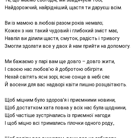
Найдорожчий, найрідніший, щастя ти даруєш всім.
Ви із мамою в любові разом років немало;
Кожен з них такий чудовий і глибокий зміст має,
Навпіл ви ділили щастя, смуток, радість і тривогу
Змогли здолати все у двох й нам прийти на допомогу.
Ми бажаємо у парі вам ще довго – довго жити,
І своєю нас любов’ю й добротою обігріти.
Нехай світять ясні зорі, ясне сонце в небі сяє
Й восени для вас надворі квіти пишно розцвітають.
Щоб міцним було здоров’я і приємними новини,
Щоб достатком хата повна у всіх нас була щоднини,
Щоб частіше зустрічались із приємної нагоди
І щоб міцно всі тримались гілочки одного роду.,