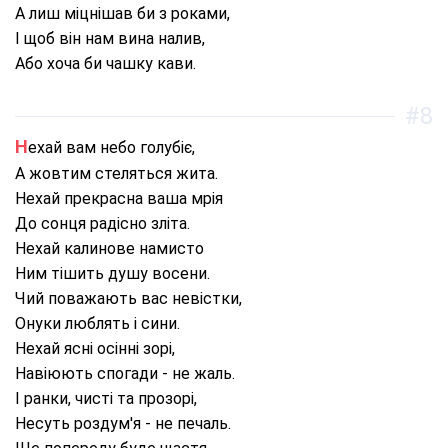
А лиш міцнішав би з роками,
І щоб він нам вина налив,
Або хоча би чашку кави.
#8
Нехай вам небо голубіє,
А жовтим стеляться жита.
Нехай прекрасна ваша мрія
До сонця радісно зліта.
Нехай калинове намисто
Ним тішить душу восени.
Чий поважають вас невістки,
Онуки люблять і сини.
Нехай ясні осінні зорі,
Навіюють спогади - не жаль.
І ранки, чисті та прозорі,
Несуть роздум'я - не печаль.