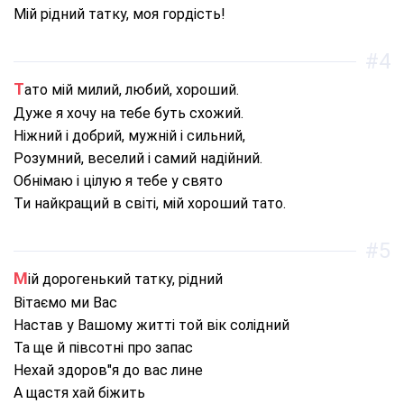
Мій рідний татку, моя гордість!
#4
Тато мій милий, любий, хороший.
Дуже я хочу на тебе буть схожий.
Ніжний і добрий, мужній і сильний,
Розумний, веселий і самий надійний.
Обнімаю і цілую я тебе у свято
Ти найкращий в світі, мій хороший тато.
#5
Мій дорогенький татку, рідний
Вітаємо ми Вас
Настав у Вашому житті той вік солідний
Та ще й півсотні про запас
Нехай здоров"я до вас лине
А щастя хай біжить