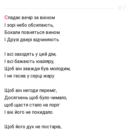
#7
Спадає вечір за вікном
І зорі небо обсипають,
Бокали повняться вином
І Друзі двері відчиняють.
І всі заходять у цей дім,
І всі бажають ювіляру,
Щоб він завжди був молодим,
І не гасив у серці жару.
Щоб він негоди переміг,
Досягнень щоб було чимало,
щоб щастя стало на поріг
І вік його не покидало.
Щоб його дух не постарів,