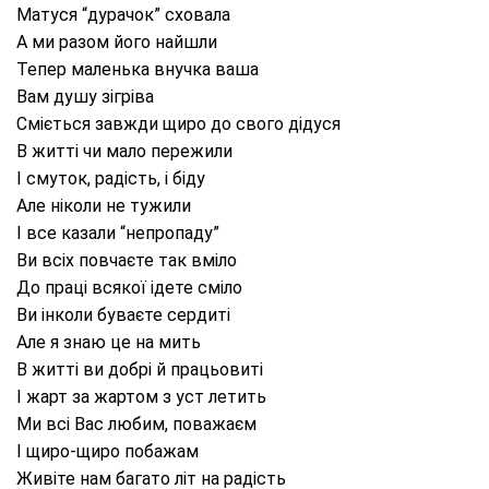
Матуся “дурачок” сховала
А ми разом його найшли
Тепер маленька внучка ваша
Вам душу зігріва
Сміється завжди щиро до свого дідуся
В житті чи мало пережили
І смуток, радість, і біду
Але ніколи не тужили
І все казали “непропаду”
Ви всіх повчаєте так вміло
До праці всякої ідете сміло
Ви інколи буваєте сердиті
Але я знаю це на мить
В житті ви добрі й працьовиті
І жарт за жартом з уст летить
Ми всі Вас любим, поважаєм
І щиро-щиро побажам
Живіте нам багато літ на радість