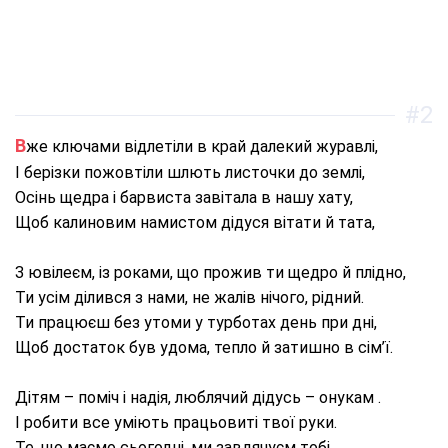
#2
Вже ключами відлетіли в край далекий журавлі,
І берізки пожовтіли шлють листочки до землі,
Осінь щедра і барвиста завітала в нашу хату,
Щоб калиновим намистом дідуся вітати й тата,
З ювілеєм, із роками, що прожив ти щедро й плідно,
Ти усім ділився з нами, не жалів нічого, рідний.
Ти працюєш без утоми у турботах день при дні,
Щоб достаток був удома, тепло й затишно в сім’ї.
Дітям – поміч і надія, люблячий дідусь – онукам .
І робити все уміють працьовиті твої руки.
Те, що маємо сьогодні, ми завдячуєм тобі,