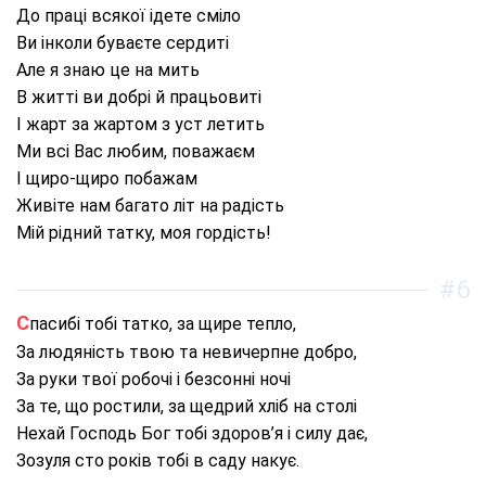
До праці всякої ідете сміло
Ви інколи буваєте сердиті
Але я знаю це на мить
В житті ви добрі й працьовиті
І жарт за жартом з уст летить
Ми всі Вас любим, поважаєм
І щиро-щиро побажам
Живіте нам багато літ на радість
Мій рідний татку, моя гордість!
#6
Спасибі тобі татко, за щире тепло,
За людяність твою та невичерпне добро,
За руки твої робочі і безсонні ночі
За те, що ростили, за щедрий хліб на столі
Нехай Господь Бог тобі здоров’я і силу дає,
Зозуля сто років тобі в саду накує.