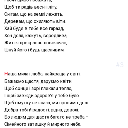
Щоб ти радів весні і літу,
Снігам, що на землі лежать,
Деревам, що схиляють віти.
Хай буде в тебе все гаразд,
Хоч доля, кажуть, вередлива,
Життя прекрасне повсякчас,
Цінуй його і будь щасливим.
#3
Наша мила і люба, найкраща у світі,
Бажаємо щастя, даруємо квіти.
Щоб сонце і зорі плекали тепло,
І щоб завжди здоров’я у тебе було.
Щоб смутку не знала, ми просимо долі,
Добра тобі й радості, рідна, доволі.
Бо людям для щастя багато не треба –
Сімейного затишку й мирного неба.