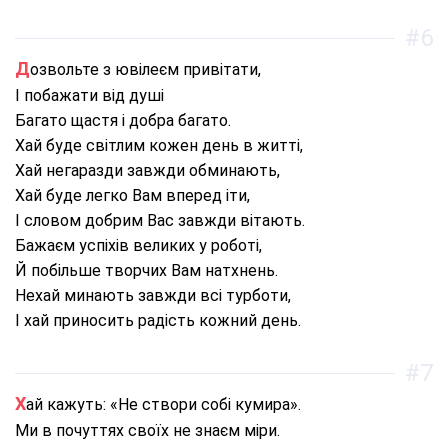
#6
Дозвольте з ювілеєм привітати,
І побажати від душі
Багато щастя і добра багато.
Хай буде світлим кожен день в житті,
Хай негаразди завжди обминають,
Хай буде легко Вам вперед іти,
І словом добрим Вас завжди вітають.
Бажаєм успіхів великих у роботі,
Й побільше творчих Вам натхнень.
Нехай минають завжди всі турботи,
І хай приносить радість кожний день.
#7
Хай кажуть: «Не створи собі кумира».
Ми в почуттях своїх не знаєм міри.