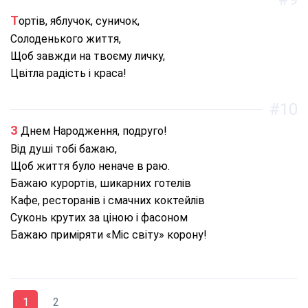
Тортів, яблучок, суничок,
Солоденького життя,
Щоб завжди на твоєму личку,
Цвітла радість і краса!
#10
З Днем Народження, подруго!
Від душі тобі бажаю,
Щоб життя було неначе в раю.
Бажаю курортів, шикарних готелів
Кафе, ресторанів і смачних коктейлів
Суконь крутих за ціною і фасоном
Бажаю приміряти «Міс світу» корону!
1
2