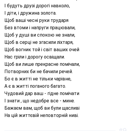
І будуть друзі дорогі навколо,
І діти, і дружина золота.
Щоб ваші чесні руки трударя
Без втоми і напруги працювали,
Щоб у душі ви спокою не знали,
Щоб в серці не згасили ліхтаря,
Щоб вогник той і світ ваших очей
Нас гріли і дорогу освіщали.
Щоб ви лише прекрасне помічали,
Потворних би не бачили речей.
Бо є в житті не тільки чарівне,
А є в житті поганого багато.
Чудовий дар ваш - гідне помічати
І знати , що недобре все - мине.
Бажаєм вам, щоб ви були щасливі
На цій життєвій неповторній ниві.
#9