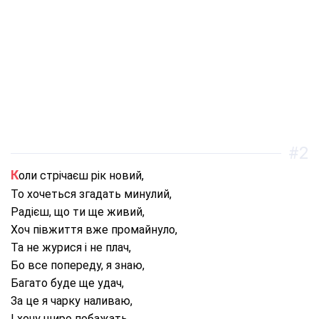
#2
Коли стрічаєш рік новий,
То хочеться згадать минулий,
Радієш, що ти ще живий,
Хоч півжиття вже промайнуло,
Та не журися і не плач,
Бо все попереду, я знаю,
Багато буде ще удач,
За це я чарку наливаю,
І хочу щиро побажать,