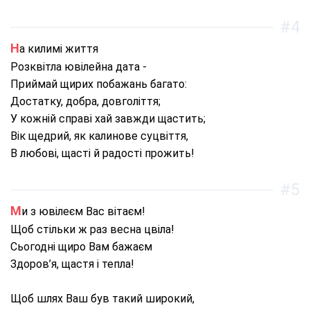
#4
На килимі життя
Розквітла ювілейна дата -
Приймай щирих побажань багато:
Достатку, добра, довголіття;
У кожній справі хай завжди щастить;
Вік щедрий, як калинове суцвіття,
В любові, щасті й радості прожить!
#5
Ми з ювілеєм Вас вітаєм!
Щоб стільки ж раз весна цвіла!
Сьогодні щиро Вам бажаєм
Здоров’я, щастя і тепла!
Щоб шлях Ваш був такий широкий,