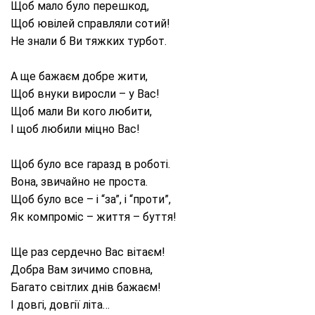
Щоб мало було перешкод,
Щоб ювілей справляли сотий!
Не знали б Ви тяжких турбот.
А ще бажаєм добре жити,
Щоб внуки виросли – у Вас!
Щоб мали Ви кого любити,
І щоб любили міцно Вас!
Щоб було все гаразд в роботі.
Вона, звичайно не проста.
Щоб було все – і “за”, і “проти”,
Як компроміс – життя – буття!
Ще раз сердечно Вас вітаєм!
Добра Вам зичимо сповна,
Багато світлих днів бажаєм!
І довгі, довгії літа…