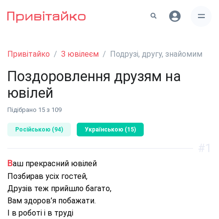
Привітайко
З ювілеєм
Подрузі, другу, знайомим
Поздоровлення друзям на
ювілей
Підібрано 15 з 109
Російською (94)
Українською (15)
#1
Ваш прекрасний ювілей
Позбирав усіх гостей,
Друзів теж прийшло багато,
Вам здоров’я побажати.
І в роботі і в труді