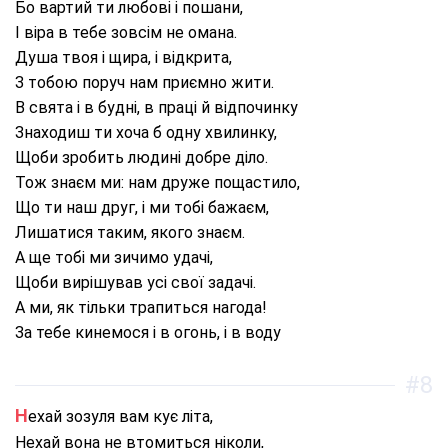
Бо вартий ти любові і пошани,
І віра в тебе зовсім не омана.
Душа твоя і щира, і відкрита,
З тобою поруч нам приємно жити.
В свята і в будні, в праці й відпочинку
Знаходиш ти хоча б одну хвилинку,
Щоби зробить людині добре діло.
Тож знаєм ми: нам друже пощастило,
Що ти наш друг, і ми тобі бажаєм,
Лишатися таким, якого знаєм.
А ще тобі ми зичимо удачі,
Щоби вирішував усі свої задачі.
А ми, як тільки трапиться нагода!
За тебе кинемося і в огонь, і в воду
#8
Нехай зозуля вам кує літа,
Нехай вона не втомиться ніколи,