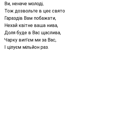
Ви, неначе молоді,
Тож дозвольте в цеє свято
Гараздів Вам побажати,
Нехай квітне ваша нива,
Доля буде в Вас щаслива,
Чарку вип’єм ми за Вас,
І цілуєм мільйон раз.