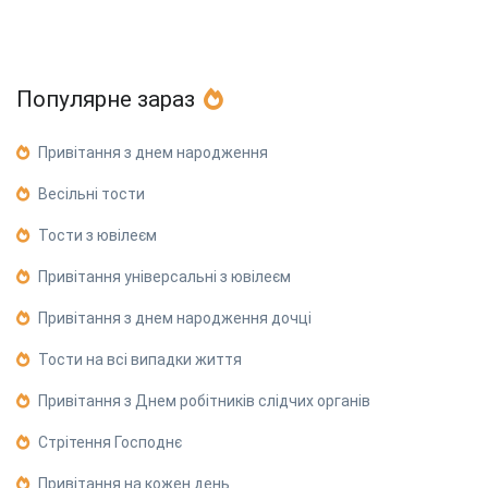
Популярне зараз
Привітання з днем народження
Весільні тости
Тости з ювілеєм
Привітання універсальні з ювілеєм
Привітання з днем народження дочці
Тости на всі випадки життя
Привітання з Днем робітників слідчих органів
Стрітення Господнє
Привітання на кожен день