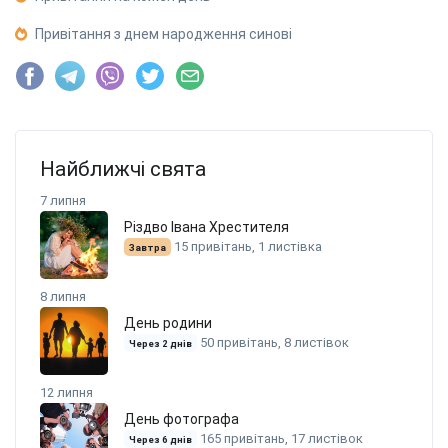
Привітання з днем народження синові
Найближчі свята
7 липня
Різдво Івана Хрестителя
15 привітань, 1 листівка
Завтра
8 липня
День родини
50 привітань, 8 листівок
Через 2 днів
12 липня
День фотографа
165 привітань, 17 листівок
Через 6 днів