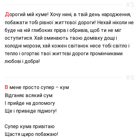
#5
Дорогий мій куме! Хочу нині, в твій день народження,
побажати тобі рівної життєвої дороги! Нехай ніколи не
буде на ній глибоких прірв і обривів, щоб ти не міг
оступитися. Хай оминають твою домівку дощі і
холодні морози, хай кожен світанок несе тобі світло і
тепло і огортає твої життєві дороги промінчиками
любові і добра!
#6
В мене просто супер – кум
Відганяє всякий сум
І прийде на допомогу
Ще і приведе підмогу!
Супер кума привітаю
Щастя щиро побажаю!