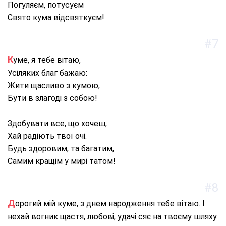
Погуляєм, потусуєм
Свято кума відсвяткуєм!
#7
Куме, я тебе вітаю,
Усіляких благ бажаю:
Жити щасливо з кумою,
Бути в злагоді з собою!
Здобувати все, що хочеш,
Хай радіють твої очі.
Будь здоровим, та багатим,
Самим кращім у мирі татом!
#8
Дорогий мій куме, з днем ​​народження тебе вітаю. І
нехай вогник щастя, любові, удачі сяє на твоєму шляху.