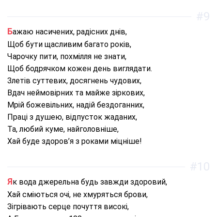
#9
Бажаю насичених, радісних днів,
Щоб бути щасливим багато років,
Чарочку пити, похмілля не знати,
Щоб бодрячком кожен день виглядати.
Злетів суттевих, досягнень чудових,
Вдач неймовірних та майже зіркових,
Мрій божевільних, надій бездоганних,
Праці з душею, відпусток жаданих,
Та, любий куме, найголовніше,
Хай буде здоров’я з роками міцніше!
#10
Як вода джерельна будь завжди здоровий,
Хай сміються очі, не хмуряться брови,
Зігрівають серце почуття високі,