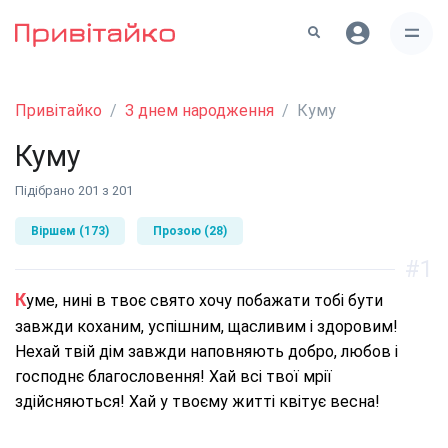
Привітайко
З днем народження
Куму
Куму
Підібрано 201 з 201
Віршем (173)
Прозою (28)
#1
Куме, нині в твоє свято хочу побажати тобі бути
завжди коханим, успішним, щасливим і здоровим!
Нехай твій дім завжди наповняють добро, любов і
господнє благословення! Хай всі твої мрії
здійсняються! Хай у твоєму житті квітує весна!