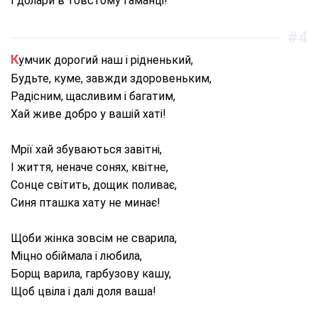
І долари в товстому гаманці!
#4
Кумчик дорогий наш і рідненький,
Будьте, куме, завжди здоровеньким,
Радісним, щасливим і багатим,
Хай живе добро у вашій хаті!
Мрії хай збуваються завітні,
І життя, неначе сонях, квітне,
Сонце світить, дощик поливає,
Синя пташка хату не минає!
Щоби жінка зовсім не сварила,
Міцно обіймала і любила,
Борщ варила, гарбузову кашу,
Щоб цвіла і далі доля ваша!