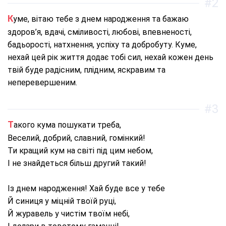
#2
Куме, вітаю тебе з днем народження та бажаю
здоров’я, вдачі, сміливості, любові, впевненості,
бадьорості, натхнення, успіху та добробуту. Куме,
нехай цей рік життя додає тобі сил, нехай кожен день
твій буде радісним, плідним, яскравим та
неперевершеним.
#3
Такого кума пошукати треба,
Веселий, добрий, славний, гомінкий!
Ти кращий кум на світі під цим небом,
І не знайдеться більш другий такий!
Із днем народження! Хай буде все у тебе
Й синиця у міцній твоїй руці,
Й журавель у чистім твоїм небі,