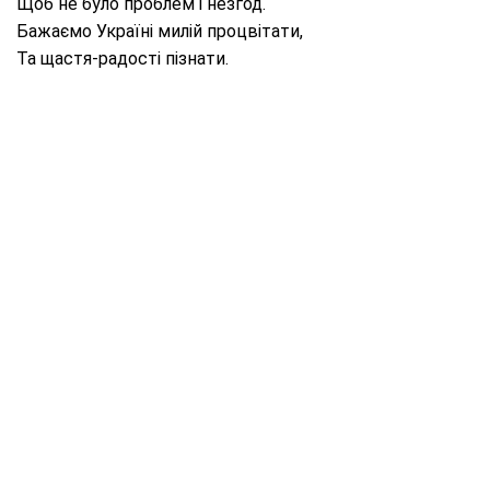
Щоб не було проблем і незгод.
Бажаємо Україні милій процвітати,
Та щастя-радості пізнати.