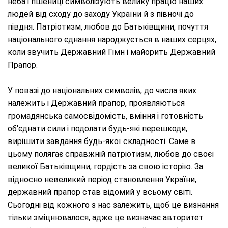
неба і пшениці символізують велику працю наших
людей від сходу до заходу України й з півночі до
півдня. Патріотизм, любов до Батьківщини, почуття
національного єднання народжується в наших серцях,
коли звучить Державний Гімн і майорить Державний
Прапор.
У повазі до національних символів, до числа яких
належить і Державний прапор, проявляються
громадянська самосвідомість, вміння і готовність
об'єднати сили і подолати будь-які перешкоди,
вирішити завдання будь-якої складності. Саме в
цьому полягає справжній патріотизм, любов до своєї
великої Батьківщини, гордість за свою історію. За
відносно невеликий період становлення України,
державний прапор став відомий у всьому світі.
Сьогодні від кожного з нас залежить, щоб це визнання
тільки зміцнювалося, адже це визначає авторитет