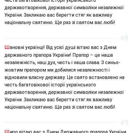
честь багатовікової історії українського
державотворення, державної символіки незалежної
України. Закликаю вас берегти стяг як важливу
національну святиню. Ще раз зі святом вас любі!
#8
Шановні українці! Від усієї душі вітаю вас з Днем
державного прапора України! Прапор – це наша
незалежність, наш дух, честь і наша слава. З синьо-
жовтим прапором ми добилися незалежності і
відновили власну державу. Це свято встановлено на
честь багатовікової історії українського
державотворення, державної символіки незалежної
України. Закликаю вас берегти стяг як важливу
національну святиню. Ще раз зі святом вас любі!
#9
Щиро вітаю вас з Днем Державного прапора України.