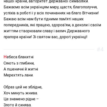
нашої країни, авторитет державної символіки.
Бажаємо всім українцям миру, щастя, благополуччя,
успіхів в роботі і у всіх починаннях на благо Вітчизни!
Бажаю всім нам бути гідними пам'яті наших
попередників, які працею, здоров'ям, а деколи і своїм
життям створювали славу і велич Державного
прапора країни! Зі святом вас, дорогі українці!
#4
Небеса блакитні
Сяють з глибини,
А пшеничні й житні
Мерехтять лани.
Образ цей не зблідне,
Хоч минуть жнива.
Це знамено рідне –
Злото й синява.