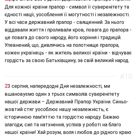
Для кожної країни прапор - символ її суверенітету та
єдності нації, уособлення її могутності і незалежності.
У всі часи державний прапор - священний. За нього
віддавали життя і проливали кров, повага до прапора -
це повага до свого народу, його коріння і традицій.
Упевнений, що, дивлячись на полотнище прапора,
кожен українець - як житель великої країни - відчуває
гордість за свою Батьківщину, за свій великий народ.
#10
23 серпня, напередодні Дня незалежності, ми
вшановуємо один з трьох символів суверенітету
нашої держави – Державний Прапор України. Синьо-
жовтий стяг уособлює нашу незалежність, є
історичною пам'яттю та гордістю народу. Бажаю
злагоди, сил та натхнення, успіхів у роботі на благо
нашої країни! Хай розум, воля і любов до рідного краю