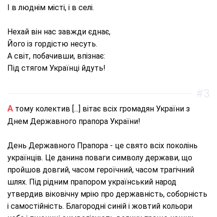
І в люднім місті, і в селі.
Нехай він нас завжди єднає,
Його із гордістю несуть.
А світ, побачивши, впізнає:
Під стягом Українці йдуть!
#3
А тому колектив [...] вітає всіх громадян України з
Днем Державного прапора України!
День Державного Прапора - це свято всіх поколінь
українців. Це данина поваги символу держави, що
пройшов довгий, часом героїчний, часом трагічний
шлях. Під рідним прапором український народ
утвердив віковічну мрію про державність, соборність
і самостійність. Благородні синій і жовтий кольори