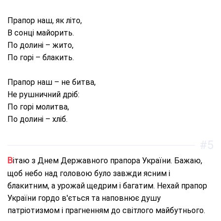
Прапор наш, як літо,
В сонці майорить.
По долині – жито,
По горі – блакить.
Прапор наш – не битва,
Не рушничний дріб:
По горі молитва,
По долині – хліб.
#5
Вітаю з Днем Державного прапора України. Бажаю,
щоб небо над головою було завжди ясним і
блакитним, а урожай щедрим і багатим. Нехай прапор
України гордо в'ється та наповнює душу
патріотизмом і прагненням до світлого майбутнього.