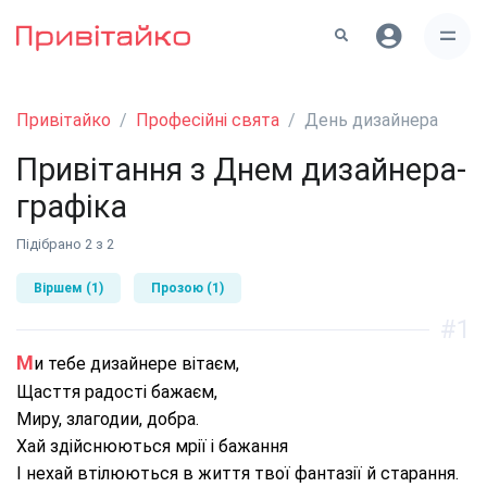
Привітайко
Професійні свята
День дизайнера
Привітання з Днем дизайнера-
графіка
Підібрано 2 з 2
Віршем (1)
Прозою (1)
#1
Ми тебе дизайнере вітаєм,
Щасття радості бажаєм,
Миру, злагодии, добра.
Хай здійснюються мрії і бажання
І нехай втілюються в життя твої фантазії й старання.