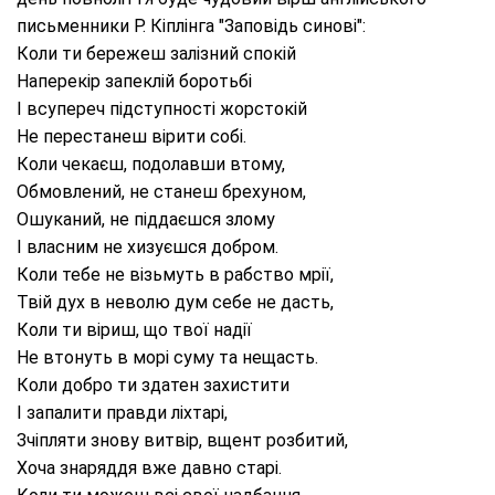
письменники Р. Кіплінга "Заповідь синові":
Коли ти бережеш залізний спокій
Наперекір запеклій боротьбі
І всупереч підступності жорстокій
Не перестанеш вірити собі.
Коли чекаєш, подолавши втому,
Обмовлений, не станеш брехуном,
Ошуканий, не піддаєшся злому
І власним не хизуєшся добром.
Коли тебе не візьмуть в рабство мрії,
Твій дух в неволю дум себе не дасть,
Коли ти віриш, що твої надії
Не втонуть в морі суму та нещасть.
Коли добро ти здатен захистити
І запалити правди ліхтарі,
Зчіпляти знову витвір, вщент розбитий,
Хоча знаряддя вже давно старі.