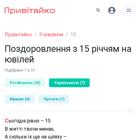
Привітайко
З ювілеєм
15
Поздоровлення з 15 річчям на
ювілей
Підібрано 7 з 37
Російською (30)
Українською (7)
Віршем (6)
Прозою (1)
#1
Сьогодні рівно – 15
В житті твоїм минає,
А скільки їх ще на шляху –