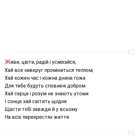
#2
Живи, цвіти, радій і усміхайся,
Хай все навкруг проміниться теплом,
Хай кожен час і кожна днина гожа
Для тебе будуть сповнені добром.
Хай серце і розум не знають утоми
І сонце хай світить щодня.
Щасти тобі завжди й у всьому
На всіх перехрестях життя.
#3