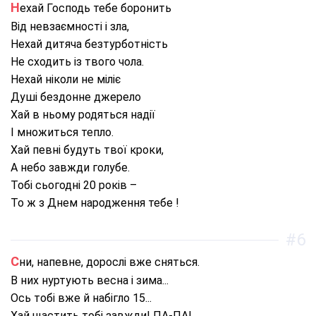
Нехай Господь тебе боронить
Від невзаємності і зла,
Нехай дитяча безтурботність
Не сходить із твого чола.
Нехай ніколи не міліє
Душі бездонне джерело
Хай в ньому родяться надії
І множиться тепло.
Хай певні будуть твої кроки,
А небо завжди голубе.
Тобі сьогодні 20 років –
То ж з Днем народження тебе !
#6
Сни, напевне, дорослі вже сняться.
В них нуртують весна і зима...
Ось тобі вже й набігло 15...
Хай щастить тобі завжди! ПА-ПА!