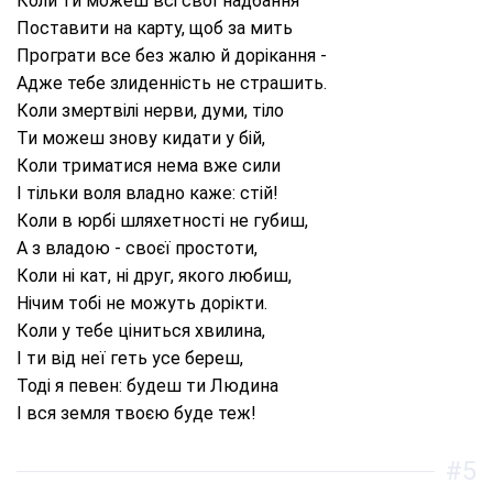
Коли ти можеш всі свої надбання
Поставити на карту, щоб за мить
Програти все без жалю й дорікання -
Адже тебе злиденність не страшить.
Коли змертвілі нерви, думи, тіло
Ти можеш знову кидати у бій,
Коли триматися нема вже сили
І тільки воля владно каже: стій!
Коли в юрбі шляхетності не губиш,
А з владою - своєї простоти,
Коли ні кат, ні друг, якого любиш,
Нічим тобі не можуть дорікти.
Коли у тебе ціниться хвилина,
І ти від неї геть усе береш,
Тоді я певен: будеш ти Людина
І вся земля твоєю буде теж!
#5