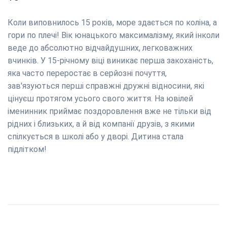
Коли виповнилось 15 років, море здається по коліна, а
гори по плечі! Вік юнацького максималізму, який інколи
веде до абсолютно відчайдушних, легковажних
вчинків. У 15-річному віці виникає перша закоханість,
яка часто переростає в серйозні почуття,
зав'язуються перші справжні дружні відносини, які
цінуєш протягом усього свого життя. На ювілей
іменинник приймає поздоровлення вже не тільки від
рідних і близьких, а й від компанії друзів, з якими
спілкується в школі або у дворі. Дитина стала
підлітком!