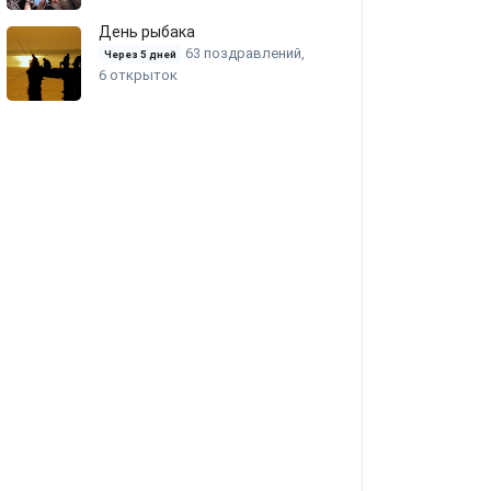
День рыбака
63 поздравлений,
Через 5 дней
6 открыток