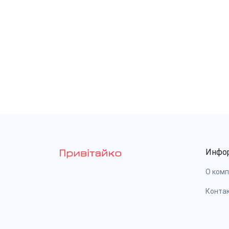
Инфо
О ком
Конта