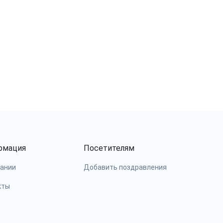
рмация
Посетителям
пании
Добавить поздравления
кты