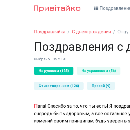
Поздравлени
Поздравляйка
С днем рождения
Отцу
Поздравления с 
Выбрано 135 с 191
На русском (135)
На украинском (56)
Стихотворением (126)
Прозой (9)
Папа! Спасибо за то, что ты есть! Я поздравляю тебя с днем рождения и желаю в первую
очередь быть здоровым, а все остальное у
изменяй своим принципам, будь уверен в 