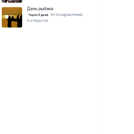
День рыбака
63 поздравлений,
Через 5 дней
6 открыток