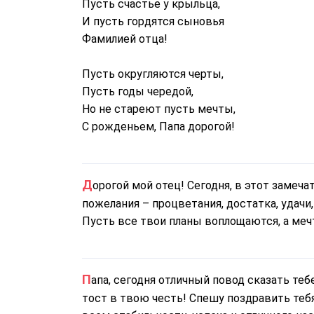
Пусть счастье у крыльца,
И пусть гордятся сыновья
Фамилией отца!
Пусть округляются черты,
Пусть годы чередой,
Но не стареют пусть мечты,
С рожденьем, Папа дорогой!
Дорогой мой отец! Сегодня, в этот замечательный день и миг, прими самые лучшие
пожелания – процветания, достатка, удачи,
Пусть все твои планы воплощаются, а меч
Папа, сегодня отличный повод сказать тебе самые добрые слова и провозгласить хороший
тост в твою честь! Спешу поздравить тебя