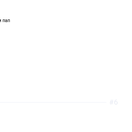
 пап
#6