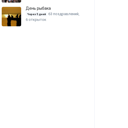
День рыбака
63 поздравлений,
Через 5 дней
6 открыток