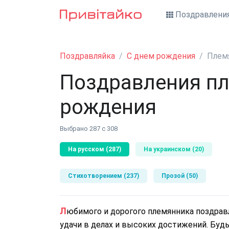
Поздравлени
Поздравляйка
С днем рождения
Плем
Поздравления пл
рождения
Выбрано 287 с 308
На русском (287)
На украинском (20)
Стихотворением (237)
Прозой (50)
Любимого и дорогого племянника поздравляю с днем рожденья. Желаю тебе красивой жизни,
удачи в делах и высоких достижений. Бу