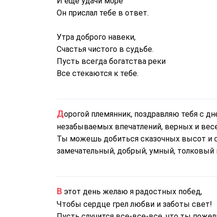
И еще удачи море
Он прислал тебе в ответ.
Утра доброго навеки,
Счастья чистого в судьбе.
Пусть всегда богатства реки
Все стекаются к тебе.
Дорогой племянник, поздравляю тебя с днем рождения! Желаю множество замечательных и
незабываемых впечатлений, верных и весе
Ты можешь добиться сказочных высот и са
замечательный, добрый, умный, толковый п
В этот день желаю я радостных побед,
Чтобы сердце грел любви и заботы свет!
Пусть случится все-все-все, что ты пожел