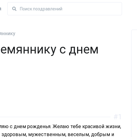
я
яннику
емяннику с днем
#1
дь здоровым, мужественным, веселым, добрым и