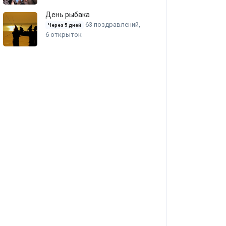
День рыбака
63 поздравлений,
Через 5 дней
6 открыток