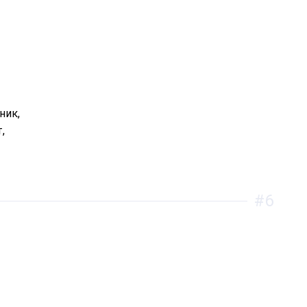
ник,
,
#6