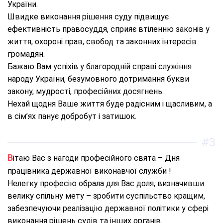
України.
Швидке виконання рішення суду підвищує
ефективність правосуддя, сприяє втіленню законів у
життя, охороні прав, свобод та законних інтересів
громадян.
Бажаю Вам успіхів у благородній справі служіння
народу України, безумовного дотримання букви
закону, мудрості, професійних досягнень.
Нехай щодня Ваше життя буде радісним і щасливим, а
в сім’ях панує добробут і затишок.
#3
Вітаю Вас з нагоди професійного свята – Дня
працівника державної виконавчої служби !
Нелегку професію обрала для Вас доля, визначивши
велику спільну мету – зробити суспільство кращим,
забезпечуючи реалізацію державної політики у сфері
виконання рішень судів та інших органів.