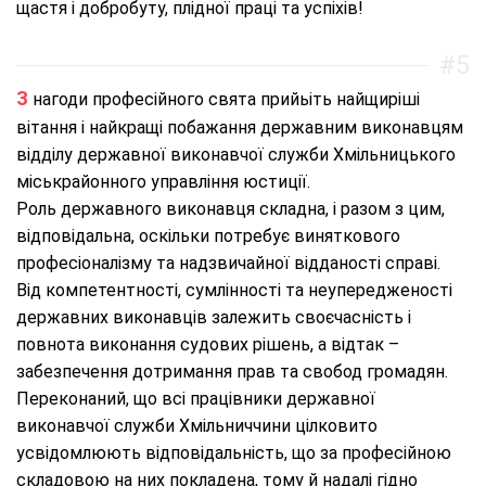
щастя і добробуту, плідної праці та успіхів!
#5
З нагоди професійного свята прийьіть найщиріші
вітання і найкращі побажання державним виконавцям
відділу державної виконавчої служби Хмільницького
міськрайонного управління юстиції.
Роль державного виконавця складна, і разом з цим,
відповідальна, оскільки потребує виняткового
професіоналізму та надзвичайної відданості справі.
Від компетентності, сумлінності та неупередженості
державних виконавців залежить своєчасність і
повнота виконання судових рішень, а відтак –
забезпечення дотримання прав та свобод громадян.
Переконаний, що всі працівники державної
виконавчої служби Хмільниччини цілковито
усвідомлюють відповідальність, що за професійною
складовою на них покладена, тому й надалі гідно