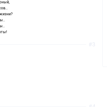
рный,
ов...
 жизни?
...
...
чты!
#3
#4