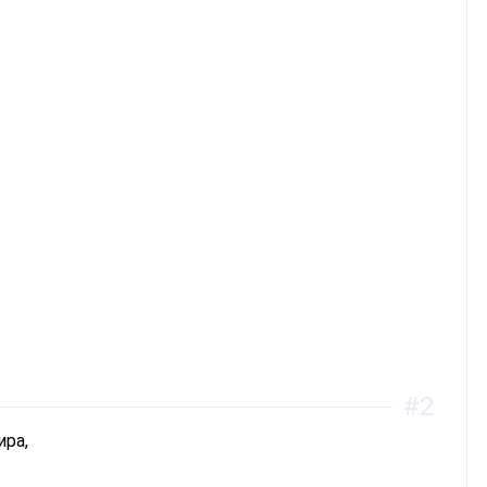
#2
ира,