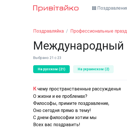
Поздравлени
Поздравляйка
Профессиональные празд
Международный 
Выбрано 21 с 23
На русском (21)
На украинском (2)
К чему пространственные рассужденья
О жизни и ее проблемах?
Философы, примите поздравление,
Оно сегодня прямо в тему!
С днем философии хотим мы
Всех вас поздравить!