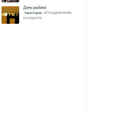
День рыбака
63 поздравлений,
Через 5 дней
6 открыток